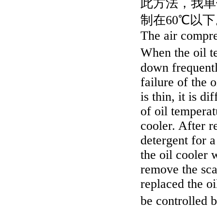
此方法，我单
制在60℃以下
The air compres
When the oil t
down frequently
failure of the 
is thin, it is di
of oil temperat
cooler. After r
detergent for 
the oil cooler 
remove the sca
replaced the oi
be controlled