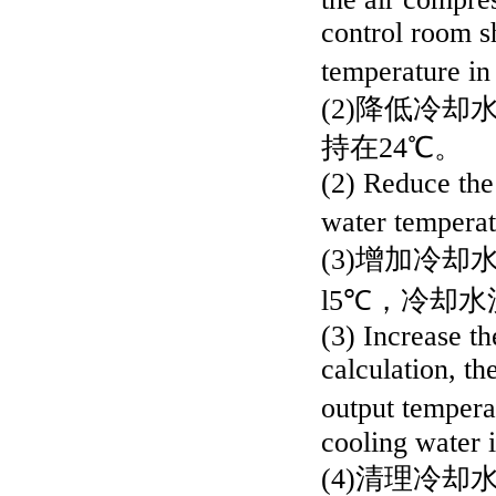
control room s
temperature in
(2)降低冷
持在24℃。
(2) Reduce the
water temperat
(3)增加冷
l5℃，冷却水
(3) Increase t
calculation, t
output tempera
cooling water i
(4)清理冷